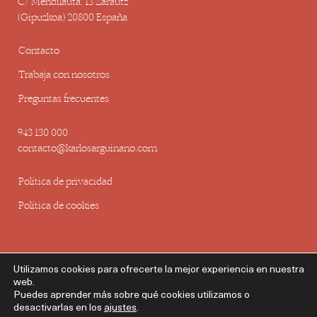
C/ Mendilauta, 13 Zarautz
(Gipuzkoa) 20800 España
Contacto
Trabaja con nosotros
Preguntas frecuentes
943 130 000
contacto@karlosarguinano.com
Política de privacidad
Política de cookies
Utilizamos cookies para ofrecerte la mejor experiencia en nuestra
web.
Puedes aprender más sobre qué cookies utilizamos o
© HotelKA – 2026
desactivarlas en los
ajustes
.