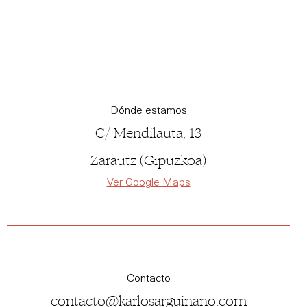
Skip
to
content
Dónde estamos
C/ Mendilauta, 13
Zarautz (Gipuzkoa)
Ver Google Maps
Contacto
contacto@karlosarguinano.com