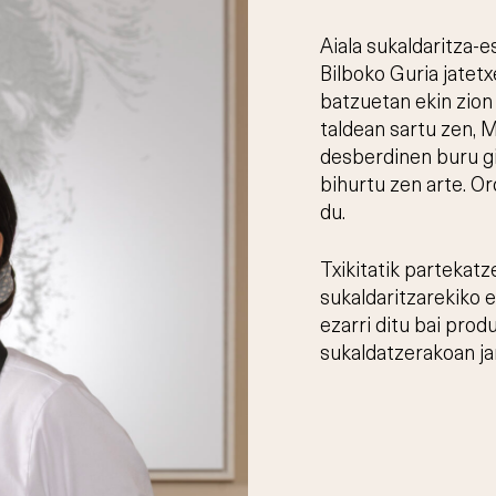
Aiala sukaldaritza-e
Bilboko Guria jatet
batzuetan ekin zion 
taldean sartu zen, 
desberdinen buru gis
bihurtu zen arte. O
du.
Txikitatik partekatz
sukaldaritzarekiko 
ezarri ditu bai prod
sukaldatzerakoan ja