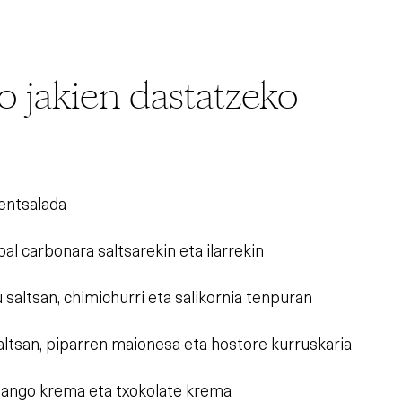
 jakien dastatzeko
entsalada
al carbonara saltsarekin eta ilarrekin
altsan, chimichurri eta salikornia tenpuran
ltsan, piparren maionesa eta hostore kurruskaria
 mango krema eta txokolate krema