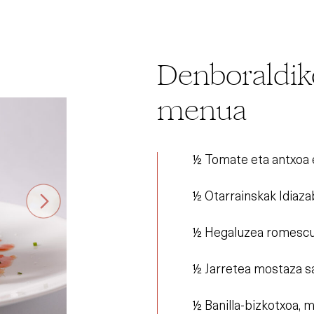
Denboraldiko
menua
½ Tomate eta antxoa 
½ Otarrainskak Idiazab
½ Hegaluzea romescu s
½ Jarretea mostaza sa
½ Banilla-bizkotxoa,