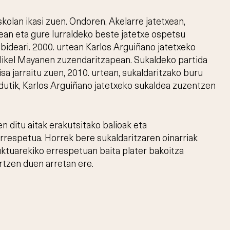
skolan ikasi zuen. Ondoren, Akelarre jatetxean,
xean eta gure lurraldeko beste jatetxe ospetsu
bideari. 2000. urtean Karlos Arguiñano jatetxeko
Mikel Mayanen zuzendaritzapean. Sukaldeko partida
a jarraitu zuen, 2010. urtean, sukaldaritzako buru
rdutik, Karlos Arguiñano jatetxeko sukaldea zuzentzen
en ditu aitak erakutsitako balioak eta
errespetua. Horrek bere sukaldaritzaren oinarriak
uktuarekiko errespetuan baita plater bakoitza
rtzen duen arretan ere.