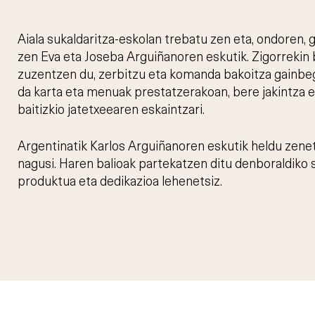
Aiala sukaldaritza-eskolan trebatu zen eta, ondoren, 
zen Eva eta Joseba Arguiñanoren eskutik. Zigorrekin 
zuzentzen du, zerbitzu eta komanda bakoitza gainbeg
da karta eta menuak prestatzerakoan, bere jakintza 
baitizkio jatetxeearen eskaintzari.
Argentinatik Karlos Arguiñanoren eskutik heldu zenet
nagusi. Haren balioak partekatzen ditu denboraldiko s
produktua eta dedikazioa lehenetsiz.