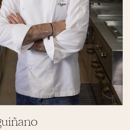
guiñano