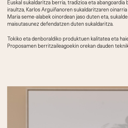
Euskal sukaldaritza berria, tradizioa eta abangoardia 
iraultza, Karlos Arguiñanoren sukaldaritzaren oinarria 
Maria seme-alabek oinordean jaso duten eta, sukalde
maisutasunez defendatzen duten sukaldaritza.
Tokiko eta denboraldiko produktuen kalitatea eta hai
Proposamen berritzaileagoekin orekan dauden teknika 