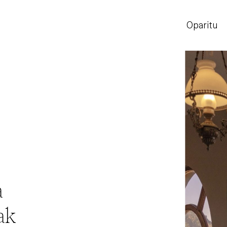
Oparitu
a
ak