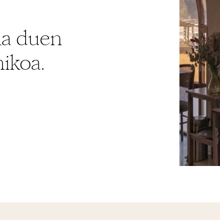
na duen
ikoa.