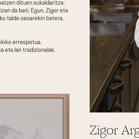
batzen dituen sukaldaritza-
izan da beti. Egun, Zigor eta
ko talde osoarekin batera,
ekiko errespetua.
eta lan tradizionalak.
Zigor Ar