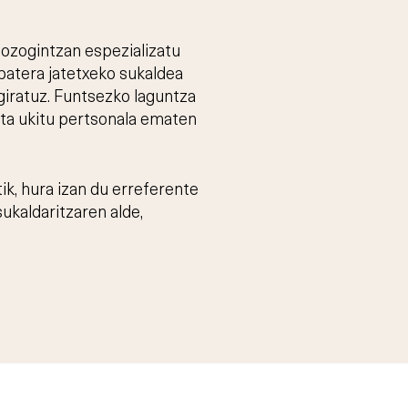
gozogintzan espezializatu
batera jatetxeko sukaldea
iratuz. Funtsezko laguntza
eta ukitu pertsonala ematen
ik, hura izan du erreferente
ukaldaritzaren alde,