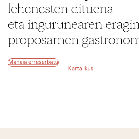
lehenesten dituena
eta ingurunearen eragi
proposamen gastronom
Mahaia erreserbatu
Karta ikusi