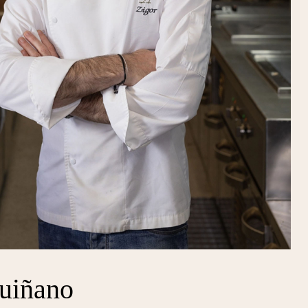
guiñano