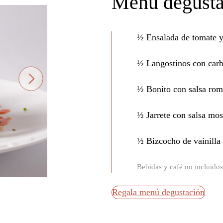
Menú degusta
½ Ensalada de tomate 
½ Langostinos con carb
½ Bonito con salsa rom
½ Jarrete con salsa mos
½ Bizcocho de vainilla
Bebidas y café no incluidos 
Regala menú degustación