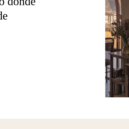
no donde
de