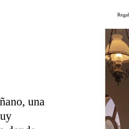
Rega
iñano, una
muy