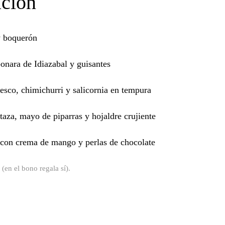
ción
y boquerón
onara de Idiazabal y guisantes
esco, chimichurri y salicornia en tempura
taza, mayo de piparras y hojaldre crujiente
 con crema de mango y perlas de chocolate
(en el bono regala sí).